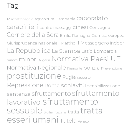
Tag
caporalato
Campania
12
agricoltura
accattonaggio
carabinieri
cinesi
centro massaggi
Convegno
Corriere della Sera
Emilia Romagna
Giornata europea
Il Messaggero
indoor
Giurisprudenza nazionale
Il Mattino
La Repubblica
La Stampa
Lazio
Lombardia
Normativa Paesi UE
minori
Nigeria
minore
Normativa Regionale
polizia
Piemonte
Prevenzione
prostituzione
Puglia
rapporto
Repressione
schiavitù
Roma
sensibilizzazione
sfruttamento
sfruttamento
sentenza
sfruttamento
lavorativo.
sessuale
tratta
tratta
Sicilia
Toscana
esseri umani
Tutela
Veneto