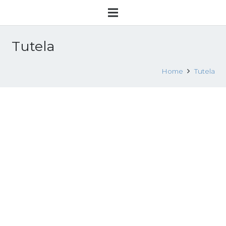
Tutela
Home
Tutela
webinar dal titolo “Interventi di
contrasto allo sfruttamento lavorativo
e tutela delle vittime: l’importanza
della rete territoriale tra difficoltà e
prospettive.” – Giovedì, 22 ottobre
2020
21 Ottobre 2020
Eventi
,
Seminari formativi