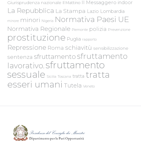
Il Messaggero
indoor
Giurisprudenza nazionale
Il Mattino
La Repubblica
La Stampa
Lazio
Lombardia
Normativa Paesi UE
minori
Nigeria
minore
Normativa Regionale
polizia
Piemonte
Prevenzione
prostituzione
Puglia
rapporto
Repressione
schiavitù
Roma
sensibilizzazione
sfruttamento
sfruttamento
sentenza
sfruttamento
lavorativo.
sessuale
tratta
tratta
Sicilia
Toscana
esseri umani
Tutela
Veneto