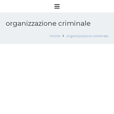
organizzazione criminale
Home
organizzazione criminale
Nigeriana minacciata con riti voodoo
e costretta alla strada: presi aguzzini
8 Novembre 2016
Attualità
,
Sfruttamento sessuale
Leggi tutto