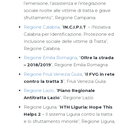
l’emersione, l’assistenza e l’integrazione
sociale rivolte alle vittime di tratta e grave
sfruttamento”, Regione Campania
Regione Calabria
, “
IN.C.I.P.I.T
. – INiziativa
Calabria per Identificazione, Protezione ed
Inclusione sociale delle vittime di Tratta”,
Regione Calabria
Regione Emilia Romagna
, “
Oltre la strada
– 2018/2019
”, Regione Emilia Romagna
Regione Friuli Venezia Giulia
, “
Il FVG in rete
contro la tratta 3
”, Friuli Venezia Giulia
Regione Lazio
, “
Piano Regionale
Antitratta Lazio
”, Regione Lazio
Regione Liguria, “
HTH Liguria: Hope This
Helps 2
– Il sistema Liguria contro la tratta
e lo sfruttamento minorile”, Regione Liguria,