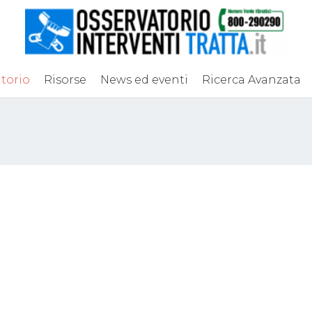
torio
Risorse
News ed eventi
Ricerca Avanzata
 e caporalato, il
Una “clinica mobile
che sconfigge il
contro il caporalato
ro”
nell’Agro Pontino
mbre 2018
24 Settembre 2018
Sfruttamento lavorativo
,
Tratta
Attualità
,
Sfruttamento lavorat
ani