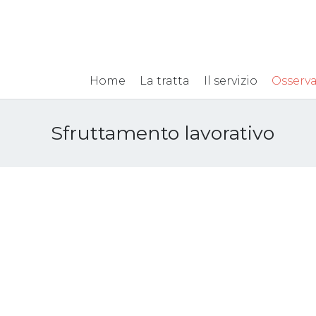
Home
La tratta
Il servizio
Osserva
Sfruttamento lavorativo
CARTINA NOTIZIE
Tratta
INDAGINI CANTIERI
“noi” 
NAVALI 2020-2021
“most
15 Aprile 2021
Sfruttamento lavorativo
29 Sette
Attualità
,
esseri um