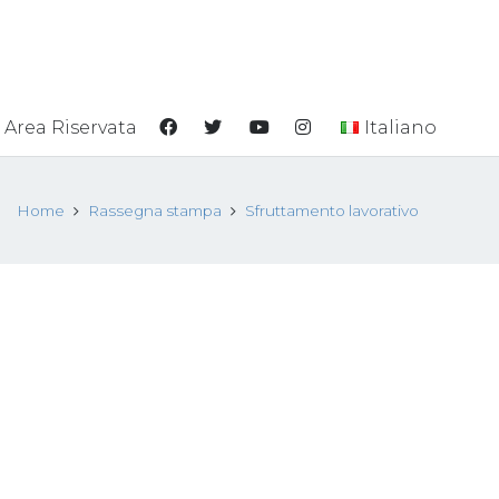
Area Riservata
Italiano
Home
Rassegna stampa
Sfruttamento lavorativo
”
La denuncia del
camerunese Yvan
Sagnet: “La grande
distribuzione alimenta il
caporalato”
ivo
24 Settembre 2018