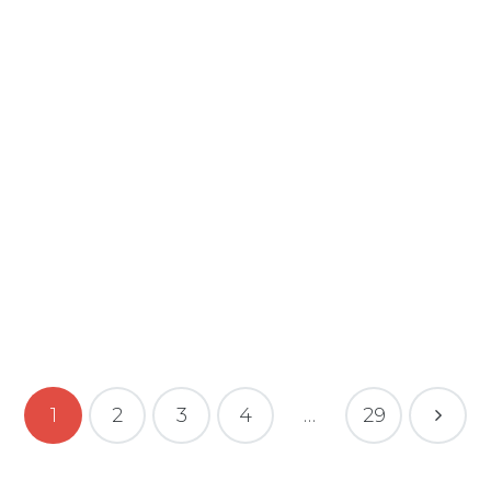
Sfruttamento lavorativo
i tutto
1
2
3
4
…
29