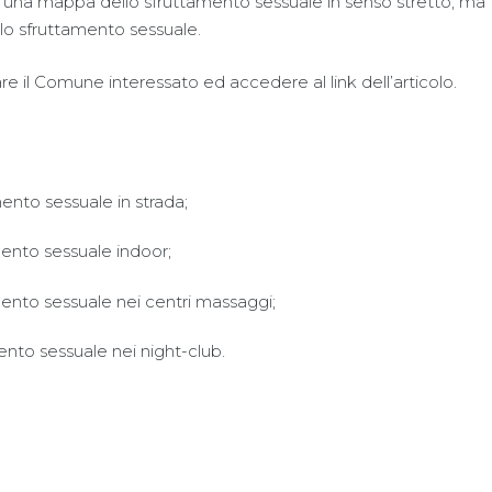
una mappa dello sfruttamento sessuale in senso stretto, ma
 lo sfruttamento sessuale.
re il Comune interessato ed accedere al link dell’articolo.
mento sessuale in strada;
amento sessuale indoor;
amento sessuale nei centri massaggi;
mento sessuale nei night-club.