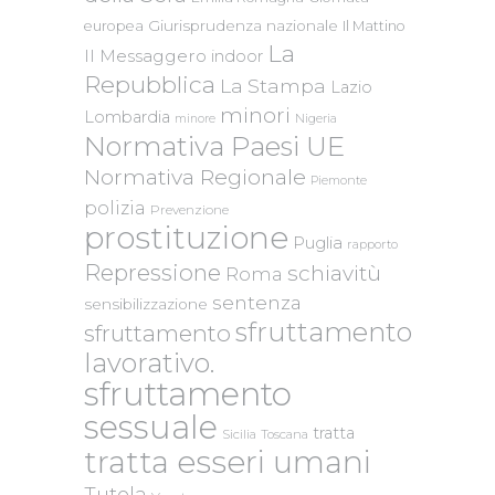
Giurisprudenza nazionale
europea
Il Mattino
La
Il Messaggero
indoor
Repubblica
La Stampa
Lazio
minori
Lombardia
Nigeria
minore
Normativa Paesi UE
Normativa Regionale
Piemonte
polizia
Prevenzione
prostituzione
Puglia
rapporto
Repressione
schiavitù
Roma
sentenza
sensibilizzazione
sfruttamento
sfruttamento
lavorativo.
sfruttamento
sessuale
tratta
Sicilia
Toscana
tratta esseri umani
Tutela