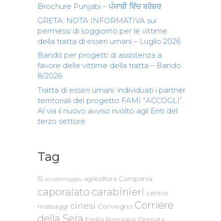
Brochure Punjabi – ਪੰਜਾਬੀ ਵਿੱਚ ਬਰੋਸ਼ਰ
GRETA: NOTA INFORMATIVA sui
permessi di soggiorno per le vittime
della tratta di esseri umani – Luglio 2026
Bando per progetti di assistenza a
favore delle vittime della tratta – Bando
8/2026
Tratta di esseri umani: individuati i partner
territoriali del progetto FAMI “ACCOGLI”.
Al via il nuovo avviso rivolto agli Enti del
terzo settore
Tag
Campania
12
agricoltura
accattonaggio
caporalato
carabinieri
centro
Corriere
cinesi
massaggi
Convegno
della Sera
Emilia Romagna
Giornata