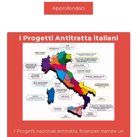
Approfondisci
I Progetti Antitratta italiani
I Progetti nazionali antitratta, finanziati tramite un