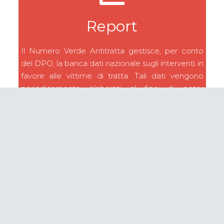
Report
Il Numero Verde Antitratta gestisce, per conto
del DPO, la banca dati nazionale sugli interventi in
favore alle vittime di tratta. Tali dati vengono
periodicamente elaborati al fine di poter
analizzare in modo approfondito i cambiamenti
che interessano i fenomeni e poter così
strutturare gli interventi con maggiore efficacia.
APPROFONDISCI