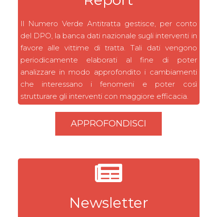
Il Numero Verde Antitratta gestisce, per conto
del DPO, la banca dati nazionale sugli interventi in
favore alle vittime di tratta. Tali dati vengono
periodicamente elaborati al fine di poter
analizzare in modo approfondito i cambiamenti
che interessano i fenomeni e poter così
strutturare gli interventi con maggiore efficacia.
APPROFONDISCI
Newsletter