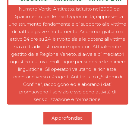
Il Numero Verde Antitratta, istituito nel 2000 dal
Dipartimento per le Pari Opportunità, rappresenta
uno strumento fondamentale di supporto alle vittime
di tratta e grave sfruttamento. Anonimo, gratuito e
attivo 24 ore su 24, è rivolto sia alle potenziali vittime
sia a cittadini, istituzioni e operatori. Attualmente
gestito dalla Regione Veneto, si avvale di mediatori
linguistico-culturali multilingue per superare le barriere
linguistiche. Gli operatori valutano le richieste,
orientano verso i Progetti Antitratta o i „Sistemi di
Confine“, raccolgono ed elaborano i dati,
promuovono il servizio e svolgono attività di
sensibilizzazione e formazione.
Approfondisci