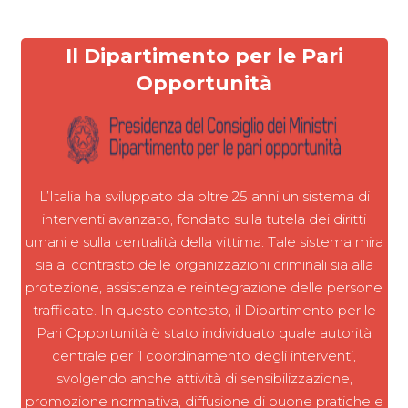
Il Dipartimento per le Pari
Opportunità
L’Italia ha sviluppato da oltre 25 anni un sistema di
interventi avanzato, fondato sulla tutela dei diritti
umani e sulla centralità della vittima. Tale sistema mira
sia al contrasto delle organizzazioni criminali sia alla
protezione, assistenza e reintegrazione delle persone
trafficate. In questo contesto, il Dipartimento per le
Pari Opportunità è stato individuato quale autorità
centrale per il coordinamento degli interventi,
svolgendo anche attività di sensibilizzazione,
promozione normativa, diffusione di buone pratiche e