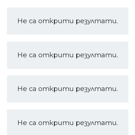
Не са открити резултати.
Не са открити резултати.
Не са открити резултати.
Не са открити резултати.