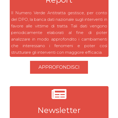
Il Numero Verde Antitratta gestisce, per conto
del DPO, la banca dati nazionale sugli interventi in
favore alle vittime di tratta. Tali dati vengono
periodicamente elaborati al fine di poter
analizzare in modo approfondito i cambiamenti
che interessano i fenomeni e poter così
strutturare gli interventi con maggiore efficacia.
APPROFONDISCI
Newsletter