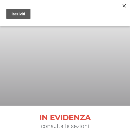
IN EVIDENZA
consulta le sezioni