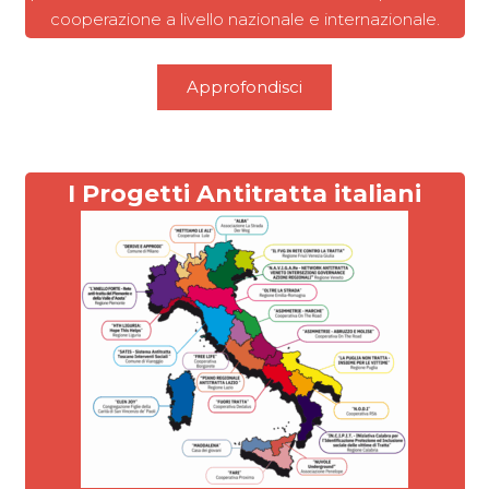
cooperazione a livello nazionale e internazionale.
Approfondisci
I Progetti Antitratta italiani