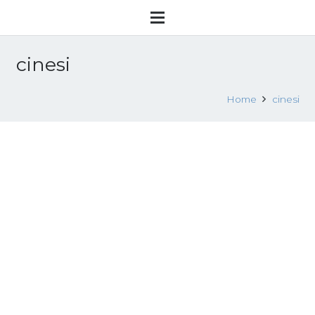
cinesi
Home
cinesi
Ancora clandestini nei laboratori
cinesi
15 Novembre 2017
Sfruttamento lavorativo