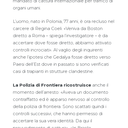
mandato di cattura internazionale per traffico di
organi umani.
L’uomo, nato in Polonia, 77 anni, è ora recluso nel
carcere di Regina Coeli. «Veniva da Boston
diretto a Roma – spiega l’investigatore – è da
accertare dove fosse diretto, abbiamo attivato
controlli incrociati». Al vaglio degli inquirenti
anche l’ipotesi che Gedalya fosse diretto verso
Paesi dell’Est dove in passato si sono verificati
casi di trapianti in strutture clandestine.
La Polizia di Frontiera ricostruisce
anche il
momento dell’arresto: «Aveva un documento
contraffatto ed è apparso nervoso al controllo
della polizia di frontiera. Sono scattati quindi i
controlli successivi, che hanno permesso di
accertare la sua vera identità. Da qui il
provvedimento di cattura». «In Brasile –