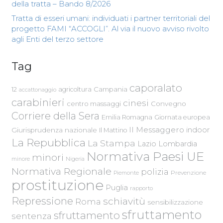
della tratta – Bando 8/2026
Tratta di esseri umani: individuati i partner territoriali del
progetto FAMI “ACCOGLI”. Al via il nuovo avviso rivolto
agli Enti del terzo settore
Tag
caporalato
Campania
12
agricoltura
accattonaggio
carabinieri
cinesi
centro massaggi
Convegno
Corriere della Sera
Emilia Romagna
Giornata europea
Il Messaggero
indoor
Giurisprudenza nazionale
Il Mattino
La Repubblica
La Stampa
Lazio
Lombardia
Normativa Paesi UE
minori
Nigeria
minore
Normativa Regionale
polizia
Piemonte
Prevenzione
prostituzione
Puglia
rapporto
Repressione
schiavitù
Roma
sensibilizzazione
sfruttamento
sfruttamento
sentenza