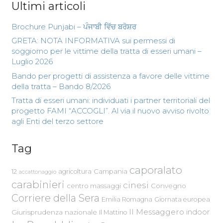
Ultimi articoli
Brochure Punjabi – ਪੰਜਾਬੀ ਵਿੱਚ ਬਰੋਸ਼ਰ
GRETA: NOTA INFORMATIVA sui permessi di
soggiorno per le vittime della tratta di esseri umani –
Luglio 2026
Bando per progetti di assistenza a favore delle vittime
della tratta – Bando 8/2026
Tratta di esseri umani: individuati i partner territoriali del
progetto FAMI “ACCOGLI”. Al via il nuovo avviso rivolto
agli Enti del terzo settore
Tag
caporalato
Campania
12
agricoltura
accattonaggio
carabinieri
cinesi
centro massaggi
Convegno
Corriere della Sera
Emilia Romagna
Giornata europea
Il Messaggero
indoor
Giurisprudenza nazionale
Il Mattino