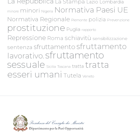
La Repubblica
La Stampa
Lazio
Lombardia
Normativa Paesi UE
minori
Nigeria
minore
Normativa Regionale
polizia
Piemonte
Prevenzione
prostituzione
Puglia
rapporto
Repressione
schiavitù
Roma
sensibilizzazione
sfruttamento
sfruttamento
sentenza
sfruttamento
lavorativo.
sessuale
tratta
tratta
Sicilia
Toscana
esseri umani
Tutela
Veneto