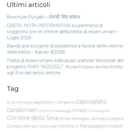
Ultimi articoli
Brochure Punjabi – ਪੰਜਾਬੀ ਵਿੱਚ ਬਰੋਸ਼ਰ
GRETA: NOTA INFORMATIVA sui permessi di
soggiorno per le vittime della tratta di esseri umani –
Luglio 2026
Bando per progetti di assistenza a favore delle vittime
della tratta – Bando 8/2026
Tratta di esseri umani: individuati i partner territoriali del
progetto FAMI “ACCOGLI”. Al via il nuovo avviso rivolto
agli Enti del terzo settore
Tag
caporalato
Campania
12
agricoltura
accattonaggio
carabinieri
cinesi
centro massaggi
Convegno
Corriere della Sera
Emilia Romagna
Giornata europea
Il Messaggero
indoor
Giurisprudenza nazionale
Il Mattino