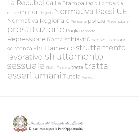
La Repubblica
La Stampa
Lazio
Lombardia
Normativa Paesi UE
minori
Nigeria
minore
Normativa Regionale
polizia
Piemonte
Prevenzione
prostituzione
Puglia
rapporto
Repressione
schiavitù
Roma
sensibilizzazione
sfruttamento
sfruttamento
sentenza
sfruttamento
lavorativo.
sessuale
tratta
tratta
Sicilia
Toscana
esseri umani
Tutela
Veneto