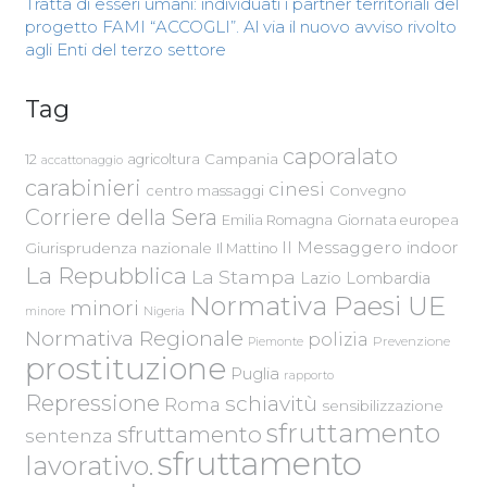
Tratta di esseri umani: individuati i partner territoriali del
progetto FAMI “ACCOGLI”. Al via il nuovo avviso rivolto
agli Enti del terzo settore
Tag
caporalato
Campania
12
agricoltura
accattonaggio
carabinieri
cinesi
centro massaggi
Convegno
Corriere della Sera
Emilia Romagna
Giornata europea
Il Messaggero
indoor
Giurisprudenza nazionale
Il Mattino
La Repubblica
La Stampa
Lazio
Lombardia
Normativa Paesi UE
minori
Nigeria
minore
Normativa Regionale
polizia
Piemonte
Prevenzione
prostituzione
Puglia
rapporto
Repressione
schiavitù
Roma
sensibilizzazione
sfruttamento
sfruttamento
sentenza
sfruttamento
lavorativo.