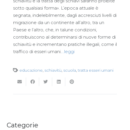
schiavitù e la tratta degli schiavi saranno proibite
sotto qualsiasi forma». L’epoca attuale è
segnata, indelebilmente, dagli accresciuti livelli di
migrazione da un continente all’altro, tra un
Paese e l’altro, che, in talune condizioni,
contribuiscono al determinarsi di nuove forme di
schiavitù e incrementano pratiche illegali, come il
traffico di esseri umani.
…leggi
educazione
,
schiavitù
,
scuola
,
tratta esseri umani
Categorie