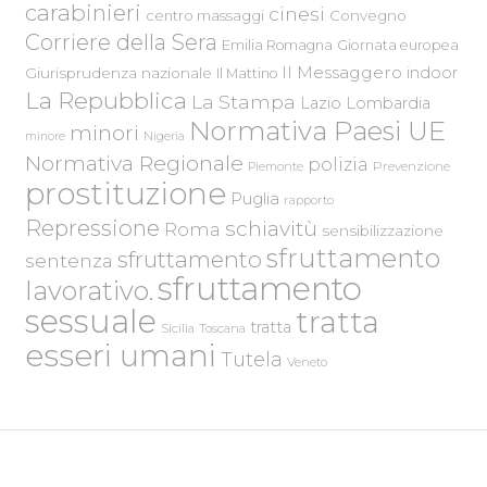
carabinieri
cinesi
centro massaggi
Convegno
Corriere della Sera
Emilia Romagna
Giornata europea
Il Messaggero
indoor
Giurisprudenza nazionale
Il Mattino
La Repubblica
La Stampa
Lazio
Lombardia
Normativa Paesi UE
minori
Nigeria
minore
Normativa Regionale
polizia
Piemonte
Prevenzione
prostituzione
Puglia
rapporto
Repressione
schiavitù
Roma
sensibilizzazione
sfruttamento
sfruttamento
sentenza
sfruttamento
lavorativo.
sessuale
tratta
tratta
Sicilia
Toscana
esseri umani
Tutela
Veneto