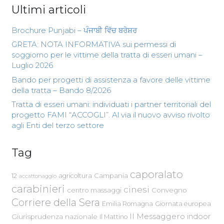
Ultimi articoli
Brochure Punjabi – ਪੰਜਾਬੀ ਵਿੱਚ ਬਰੋਸ਼ਰ
GRETA: NOTA INFORMATIVA sui permessi di
soggiorno per le vittime della tratta di esseri umani –
Luglio 2026
Bando per progetti di assistenza a favore delle vittime
della tratta – Bando 8/2026
Tratta di esseri umani: individuati i partner territoriali del
progetto FAMI “ACCOGLI”. Al via il nuovo avviso rivolto
agli Enti del terzo settore
Tag
caporalato
Campania
12
agricoltura
accattonaggio
carabinieri
cinesi
centro massaggi
Convegno
Corriere della Sera
Emilia Romagna
Giornata europea
Il Messaggero
indoor
Giurisprudenza nazionale
Il Mattino