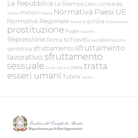
La Repubblica
La Stampa
Lazio
Lombardia
Normativa Paesi UE
minori
Nigeria
minore
Normativa Regionale
polizia
Piemonte
Prevenzione
prostituzione
Puglia
rapporto
Repressione
schiavitù
Roma
sensibilizzazione
sfruttamento
sfruttamento
sentenza
sfruttamento
lavorativo.
sessuale
tratta
tratta
Sicilia
Toscana
esseri umani
Tutela
Veneto