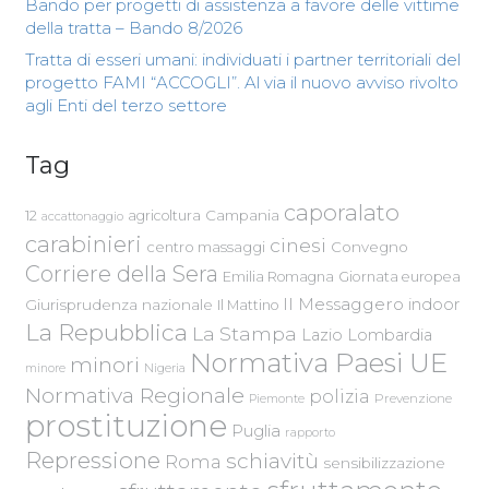
Bando per progetti di assistenza a favore delle vittime
della tratta – Bando 8/2026
Tratta di esseri umani: individuati i partner territoriali del
progetto FAMI “ACCOGLI”. Al via il nuovo avviso rivolto
agli Enti del terzo settore
Tag
caporalato
Campania
12
agricoltura
accattonaggio
carabinieri
cinesi
centro massaggi
Convegno
Corriere della Sera
Emilia Romagna
Giornata europea
Il Messaggero
indoor
Giurisprudenza nazionale
Il Mattino
La Repubblica
La Stampa
Lazio
Lombardia
Normativa Paesi UE
minori
Nigeria
minore
Normativa Regionale
polizia
Piemonte
Prevenzione
prostituzione
Puglia
rapporto
Repressione
schiavitù
Roma
sensibilizzazione