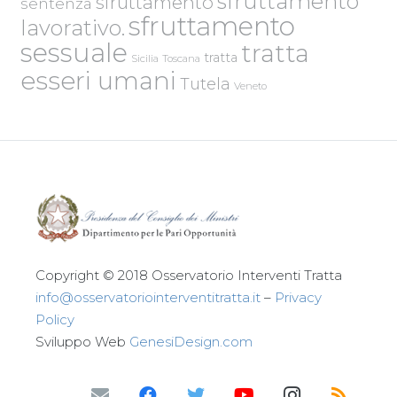
sfruttamento
sfruttamento
sentenza
sfruttamento
lavorativo.
sessuale
tratta
tratta
Sicilia
Toscana
esseri umani
Tutela
Veneto
Copyright © 2018 Osservatorio Interventi Tratta
info@osservatoriointerventitratta.it
–
Privacy
Policy
Sviluppo Web
GenesiDesign.com