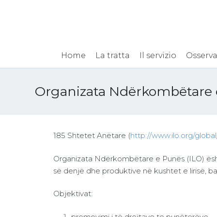
Home
La tratta
Il servizio
Osserva
Organizata Ndërkombëtare
185 Shtetet Anëtare (
http://www.ilo.org/globa
Organizata Ndërkombëtare e Punës (ILO) ës
së denjë dhe produktive në kushtet e lirisë, bar
Objektivat:
promovimi i të drejtave te punëtorëve,