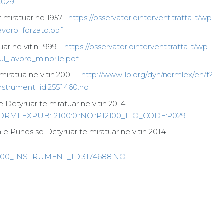
C029
miratuar në 1957 –
https://osservatoriointerventitratta.it/wp-
voro_forzato.pdf
ar në vitin 1999 –
https://osservatoriointerventitratta.it/wp-
l_lavoro_minorile.pdf
iratua në vitin 2001 –
http://www.ilo.org/dyn/normlex/en/f?
instrument_id:2551460:no
 Detyruar të miratuar në vitin 2014 –
p=NORMLEXPUB:12100:0::NO::P12100_ILO_CODE:P029
 Punës së Detyruar të miratuar në vitin 2014
2100_INSTRUMENT_ID:3174688:NO