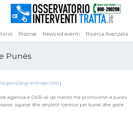
torio
Risorse
News ed eventi
Ricerca Avanzata
 e Punës
l/regions/lang–en/index.htm
)
htë agjencia e OKB-së që merret me promovimin e punës
azisë, sigurisë dhe dinjitetit njerëzor për burrat dhe gratë.