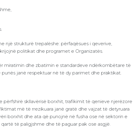
tshme,
.
një strukturë trepalëshe: përfaqësues i qeverive,
ijojnë politikat dhe programet e Organizatës.
ër miratimin dhe zbatimin e standardeve ndërkombëtare të
 punës janë respektuar në të dy parimet dhe praktikat.
ërfshirë skllavërisë borxhit, trafikimit të qenieve njerëzore
iktimat më të rrezikuara janë gratë dhe vajzat të detyruara
avëri borxhit dhe ata që punojnë në fusha ose në sektorin e
 e qartë të paligjshme dhe të paguar pak ose asgjë.