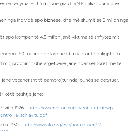
ës së detyruar – 11.4 milionë gra dhe 9.5 milion burra dhe
ohen nga individë apo biznese, dhe më shumë se 2 milion nga
dët apo kompanitë 4.5 milion janë viktima të shfrytëzimit
neron 150 miliardë dollarë në fitim vjetor të paligjshëm.
ërtimit, prodhimit dhe argëtuese janë ndër sektorët më të
 janë veçanërisht të pambrojtur ndaj punës së detyruar.
r këtë çështje janë:
ë vitin 1926 –
https://osservatoriointerventitratta.it/wp-
ntro_la_schiavitu.pdf
itin 1930 –
http://www.ilo.org/dyn/normlex/en/f?