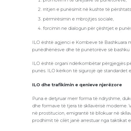
rritjen e punësimit në kushte të përshta
përmirësimin e mbrojtjes sociale,
forcimin ne dialogun për çështjet e punës
ILO është agjenci e Kombeve të Bashkuara me 
punëdhënësve dhe të punëtorëve së bashku kr
ILO është organi ndërkombëtar përgjegjës p
punës. ILO kërkon të sigurojë që standardet e
ILO dhe trafikimin e qenieve njerëzore
Puna e detyruar merr forma të ndryshme, duke p
dhe formave të tjera të skllavërisë moderne. V
në prostitucion, emigrantë të bllokuar në skll
prodhimit të cilët janë arrestuar nga taktikat