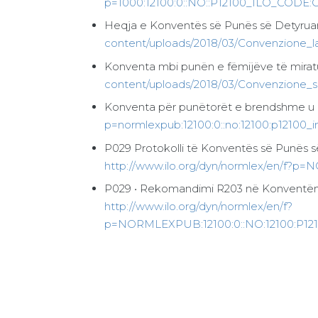
p=1000:12100:0::NO::P12100_ILO_CODE:
Heqja e Konventës së Punës së Detyruar 
content/uploads/2018/03/Convenzione_la
Konventa mbi punën e fëmijëve të miratu
content/uploads/2018/03/Convenzione_su
Konventa për punëtorët e brendshme u m
p=normlexpub:12100:0::no:12100:p12100_
P029 Protokolli të Konventës së Punës së
http://www.ilo.org/dyn/normlex/en/f?
P029 • Rekomandimi R203 në Konventën e
http://www.ilo.org/dyn/normlex/en/f?
p=NORMLEXPUB:12100:0::NO:12100:P1