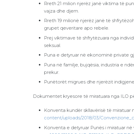
Rreth 21 milion njerëz janë viktima të pun
vajza dhe djem.
Rreth 19 milionë njerëz janë të shfrytëz
grupet qeveritare apo rebele.
Prej viktimave të shfrytëzuara nga indivi
seksual.
Puna e detyruar në ekonominë private gje
Puna në familje, bujqësia, industria e nd
prekur.
Punëtorët migrues dhe njerëzit indigjene
Dokumentet kryesore të miratuara nga ILO pë
Konventa kundër skllavërisë të miratuar n
content/uploads/2018/03/Convenzione_co
Konventa e detyruar Punës i miratuar në v