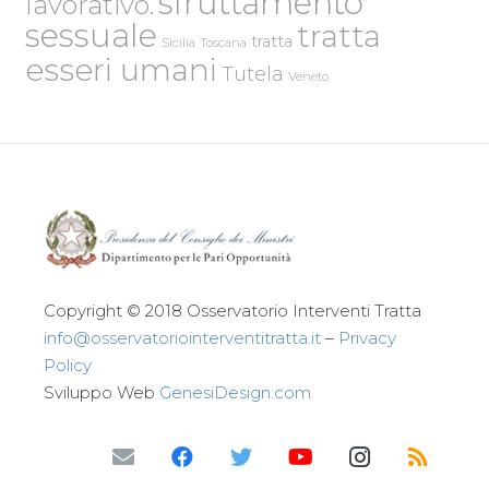
sfruttamento
lavorativo.
sessuale
tratta
tratta
Sicilia
Toscana
esseri umani
Tutela
Veneto
Copyright © 2018 Osservatorio Interventi Tratta
info@osservatoriointerventitratta.it
–
Privacy
Policy
Sviluppo Web
GenesiDesign.com