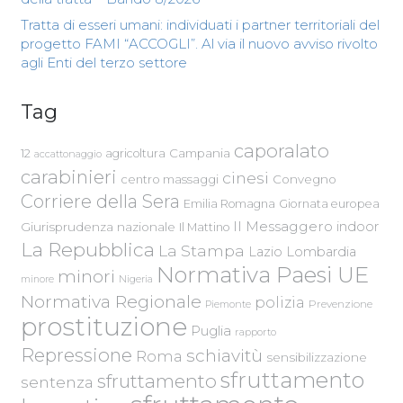
Tratta di esseri umani: individuati i partner territoriali del
progetto FAMI “ACCOGLI”. Al via il nuovo avviso rivolto
agli Enti del terzo settore
Tag
caporalato
Campania
12
agricoltura
accattonaggio
carabinieri
cinesi
centro massaggi
Convegno
Corriere della Sera
Emilia Romagna
Giornata europea
Il Messaggero
indoor
Giurisprudenza nazionale
Il Mattino
La Repubblica
La Stampa
Lazio
Lombardia
Normativa Paesi UE
minori
Nigeria
minore
Normativa Regionale
polizia
Piemonte
Prevenzione
prostituzione
Puglia
rapporto
Repressione
schiavitù
Roma
sensibilizzazione
sfruttamento
sfruttamento
sentenza