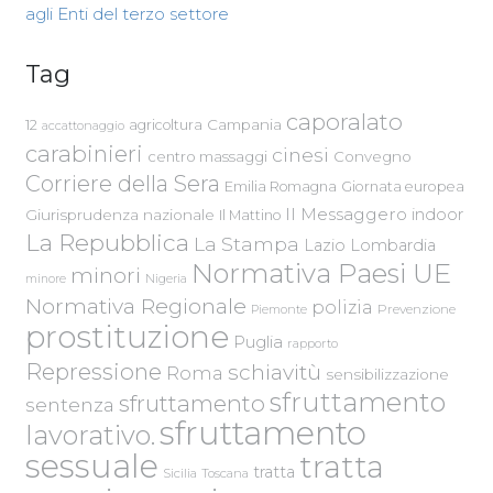
agli Enti del terzo settore
Tag
caporalato
Campania
12
agricoltura
accattonaggio
carabinieri
cinesi
centro massaggi
Convegno
Corriere della Sera
Emilia Romagna
Giornata europea
Il Messaggero
indoor
Giurisprudenza nazionale
Il Mattino
La Repubblica
La Stampa
Lazio
Lombardia
Normativa Paesi UE
minori
Nigeria
minore
Normativa Regionale
polizia
Piemonte
Prevenzione
prostituzione
Puglia
rapporto
Repressione
schiavitù
Roma
sensibilizzazione
sfruttamento
sfruttamento
sentenza
sfruttamento
lavorativo.
sessuale
tratta
tratta
Sicilia
Toscana