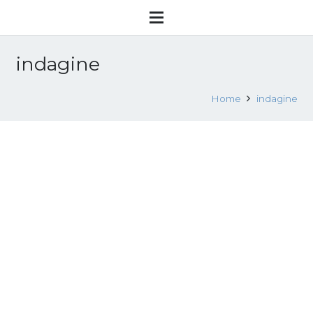
indagine
Home
indagine
Racket degli accattoni nuove indagini
a Bari
3 Aprile 2015
Accattonaggio e altre forme di sfruttamento
Leggi tutto