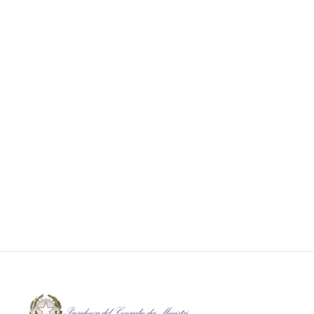
“Punto e a capo sulla tratta”:
pubblicato il volume
3 Settembre 2014
Attualità
Leggi tutto