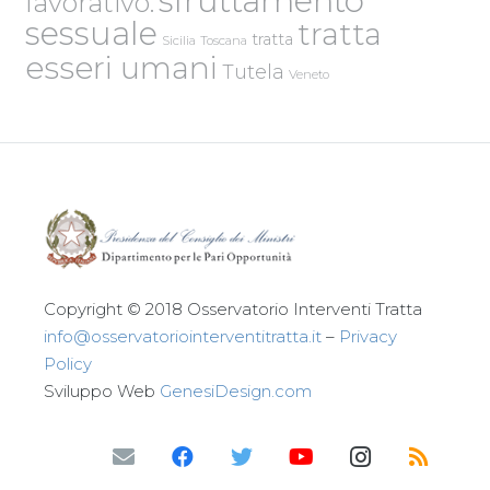
sfruttamento
lavorativo.
sessuale
tratta
tratta
Sicilia
Toscana
esseri umani
Tutela
Veneto
Copyright © 2018 Osservatorio Interventi Tratta
info@osservatoriointerventitratta.it
–
Privacy
Policy
Sviluppo Web
GenesiDesign.com