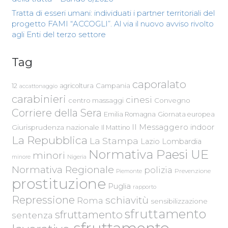
Tratta di esseri umani: individuati i partner territoriali del
progetto FAMI “ACCOGLI”. Al via il nuovo avviso rivolto
agli Enti del terzo settore
Tag
caporalato
Campania
12
agricoltura
accattonaggio
carabinieri
cinesi
centro massaggi
Convegno
Corriere della Sera
Emilia Romagna
Giornata europea
Il Messaggero
indoor
Giurisprudenza nazionale
Il Mattino
La Repubblica
La Stampa
Lazio
Lombardia
Normativa Paesi UE
minori
Nigeria
minore
Normativa Regionale
polizia
Piemonte
Prevenzione
prostituzione
Puglia
rapporto
Repressione
schiavitù
Roma
sensibilizzazione
sfruttamento
sfruttamento
sentenza