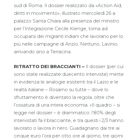
sud di Roma. Il dossier realizzato da «Action Aid,
diritti in movimento», illustrato mercoledì 26 a
palazzo Santa Chiara alla presenza del ministro
per l’Integrazione Cecile Kienge, torna ad
occuparsi dei migranti indiani che lavorano per lo
più nelle campagne di Anzio, Nettuno, Lavinio,
arrivando sino a Terracina.
RITRATTO DEI BRACCIANTI –
Il dossier (per cui
sono state realizzate duecento interviste) mette
in evidenza le analogie esistenti tra il Lazio e le
realtà italiane – Rosarno su tutte – dove lo
sfruttamento è diventato la regola, oltre che
l’ossatura di una intera economia. «Il quadro – si
legge nel dossier – è drammatico: l’80% degli
intervistati fa il bracciante, e tra questi i 2/3 hanno
lavorato o lavora in nero. Guadagnano dai tre ai
cinque euro l’ora per otto ore al giorno, tre giorni