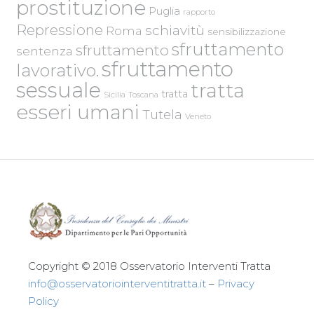
prostituzione
Puglia
rapporto
Repressione
schiavitù
Roma
sensibilizzazione
sfruttamento
sfruttamento
sentenza
sfruttamento
lavorativo.
sessuale
tratta
tratta
Sicilia
Toscana
esseri umani
Tutela
Veneto
Copyright © 2018 Osservatorio Interventi Tratta
info@osservatoriointerventitratta.it
–
Privacy
Policy