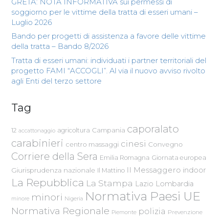
GRETA: NOTA INFORMATIVA sui permessi di
soggiorno per le vittime della tratta di esseri umani –
Luglio 2026
Bando per progetti di assistenza a favore delle vittime
della tratta – Bando 8/2026
Tratta di esseri umani: individuati i partner territoriali del
progetto FAMI “ACCOGLI”. Al via il nuovo avviso rivolto
agli Enti del terzo settore
Tag
caporalato
Campania
12
agricoltura
accattonaggio
carabinieri
cinesi
centro massaggi
Convegno
Corriere della Sera
Emilia Romagna
Giornata europea
Il Messaggero
indoor
Giurisprudenza nazionale
Il Mattino
La Repubblica
La Stampa
Lazio
Lombardia
Normativa Paesi UE
minori
Nigeria
minore
Normativa Regionale
polizia
Piemonte
Prevenzione