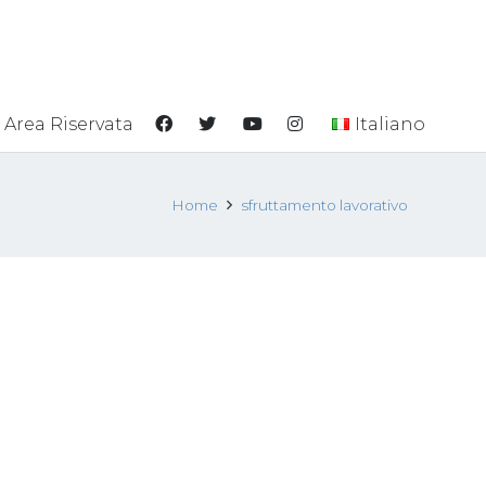
Area Riservata
Italiano
Home
sfruttamento lavorativo
 e lo
Corso di formazione
tivo –
“L’evoluzione dei
fenomeni della tratta e
nza
del grave sfruttamento a
3
scopo sessuale, lavorativo
e per la commissione di