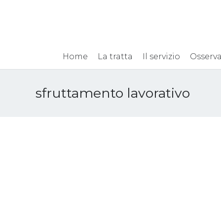
Home
La tratta
Il servizio
Osserva
sfruttamento lavorativo
New study on trafficking
Evento
for labour exploitation –
Comm
EU Anti-Trafficking Hub,
“TER
12 Dicembre 2025
Speri
e spaz
24 Dicembre 2025
contra
News
,
Pubblicazioni