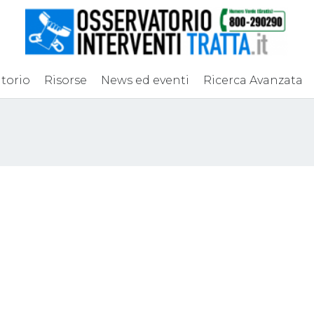
torio
Risorse
News ed eventi
Ricerca Avanzata
 finale Progetto
Convegno “La tratta
on Ground:
sfruttamento lavora
RENO COMUNE.
Normativa, best
mentare linguaggi
practices, l’esperie
i nuovi nel
del FVG” – Udine, 1
sto allo
giugno 2024