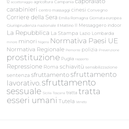
caporalato
Campania
12
agricoltura
accattonaggio
carabinieri
cinesi
centro massaggi
Convegno
Corriere della Sera
Emilia Romagna
Giornata europea
Il Messaggero
indoor
Giurisprudenza nazionale
Il Mattino
La Repubblica
La Stampa
Lazio
Lombardia
Normativa Paesi UE
minori
Nigeria
minore
Normativa Regionale
polizia
Piemonte
Prevenzione
prostituzione
Puglia
rapporto
Repressione
schiavitù
Roma
sensibilizzazione
sfruttamento
sfruttamento
sentenza
sfruttamento
lavorativo.
sessuale
tratta
tratta
Sicilia
Toscana
esseri umani
Tutela
Veneto