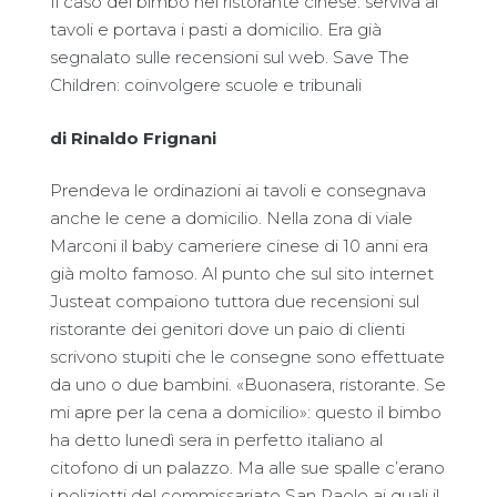
Il caso del bimbo nel ristorante cinese: serviva ai
tavoli e portava i pasti a domicilio. Era già
segnalato sulle recensioni sul web. Save The
Children: coinvolgere scuole e tribunali
di
Rinaldo Frignani
Prendeva le ordinazioni ai tavoli e consegnava
anche le cene a domicilio. Nella zona di viale
Marconi il baby cameriere cinese di 10 anni era
già molto famoso. Al punto che sul sito internet
Justeat compaiono tuttora due recensioni sul
ristorante dei genitori dove un paio di clienti
scrivono stupiti che le consegne sono effettuate
da uno o due bambini. «Buonasera, ristorante. Se
mi apre per la cena a domicilio»: questo il bimbo
ha detto lunedì sera in perfetto italiano al
citofono di un palazzo. Ma alle sue spalle c’erano
i poliziotti del commissariato San Paolo ai quali il