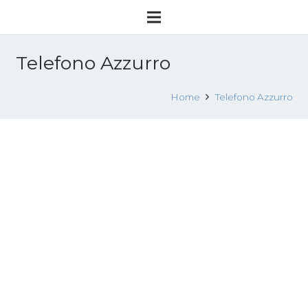
Telefono Azzurro
Home
Telefono Azzurro
Una vittima su due è una bambina
con meno di 11 anni
18 Novembre 2017
Attualità