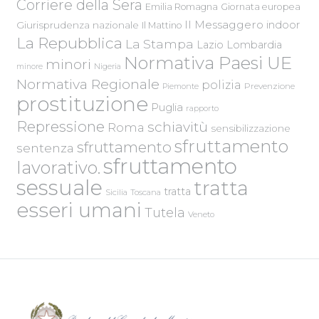
Corriere della Sera
Emilia Romagna
Giornata europea
Il Messaggero
indoor
Giurisprudenza nazionale
Il Mattino
La Repubblica
La Stampa
Lazio
Lombardia
Normativa Paesi UE
minori
Nigeria
minore
Normativa Regionale
polizia
Piemonte
Prevenzione
prostituzione
Puglia
rapporto
Repressione
schiavitù
Roma
sensibilizzazione
sfruttamento
sfruttamento
sentenza
sfruttamento
lavorativo.
sessuale
tratta
tratta
Sicilia
Toscana
esseri umani
Tutela
Veneto