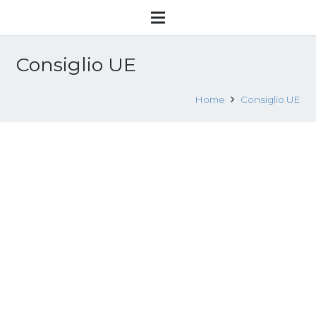
Consiglio UE
Home
Consiglio UE
Direttiva 2011/36/UE del Parlamento
europeo e del Consiglio concernente
la prevenzione e la repressione della
tratta di esseri umani e la protezione
delle vittime e che sostituisce la
decisione quadro del Consiglio
2002/629/GA
5 Novembre 2013
Fonti giuridiche europee