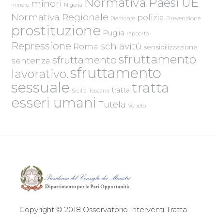
Normativa Paesi UE
minori
Nigeria
minore
Normativa Regionale
polizia
Piemonte
Prevenzione
prostituzione
Puglia
rapporto
Repressione
schiavitù
Roma
sensibilizzazione
sfruttamento
sfruttamento
sentenza
sfruttamento
lavorativo.
sessuale
tratta
tratta
Sicilia
Toscana
esseri umani
Tutela
Veneto
Copyright © 2018 Osservatorio Interventi Tratta