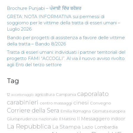
Brochure Punjabi – ਪੰਜਾਬੀ ਵਿੱਚ ਬਰੋਸ਼ਰ
GRETA: NOTA INFORMATIVA sui permessi di
soggiorno per le vittime della tratta di esseri umani –
Luglio 2026
Bando per progetti di assistenza a favore delle vittime
della tratta – Bando 8/2026
Tratta di esseri umani: individuati i partner territoriali del
progetto FAMI “ACCOGLI”. Al via il nuovo avviso rivolto
agli Enti del terzo settore
Tag
caporalato
Campania
12
agricoltura
accattonaggio
carabinieri
cinesi
centro massaggi
Convegno
Corriere della Sera
Emilia Romagna
Giornata europea
Il Messaggero
indoor
Giurisprudenza nazionale
Il Mattino
La Repubblica
La Stampa
Lazio
Lombardia