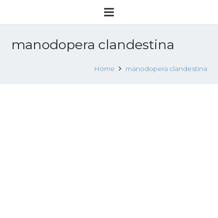
manodopera clandestina
Home
manodopera clandestina
Clamoroso: 12 cinesi “fantasmi” nel
laboratorio tessile
6 Agosto 2018
Sfruttamento lavorativo
Leggi tutto