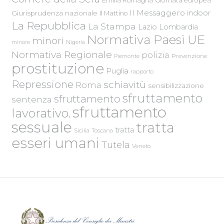
Emilia Romagna
Giornata europea
Il Messaggero
indoor
Giurisprudenza nazionale
Il Mattino
La Repubblica
La Stampa
Lazio
Lombardia
Normativa Paesi UE
minori
Nigeria
minore
Normativa Regionale
polizia
Piemonte
Prevenzione
prostituzione
Puglia
rapporto
Repressione
schiavitù
Roma
sensibilizzazione
sfruttamento
sfruttamento
sentenza
sfruttamento
lavorativo.
sessuale
tratta
tratta
Sicilia
Toscana
esseri umani
Tutela
Veneto