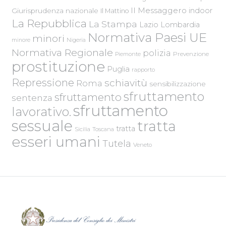
Il Messaggero
indoor
Giurisprudenza nazionale
Il Mattino
La Repubblica
La Stampa
Lazio
Lombardia
Normativa Paesi UE
minori
Nigeria
minore
Normativa Regionale
polizia
Piemonte
Prevenzione
prostituzione
Puglia
rapporto
Repressione
schiavitù
Roma
sensibilizzazione
sfruttamento
sfruttamento
sentenza
sfruttamento
lavorativo.
sessuale
tratta
tratta
Sicilia
Toscana
esseri umani
Tutela
Veneto