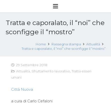
Tratta e caporalato, il “noi” che
sconfigge il “mostro”
Home
Rassegna stampa
Attualità
Tratta e caporalato, il “noi” che sconfigge il “mostro”
29 Settembre 2018
Attualità
,
Sfruttamento lavorativo
,
Tratta esseri
umani
Città Nuova
a cura di Carlo Cefaloni