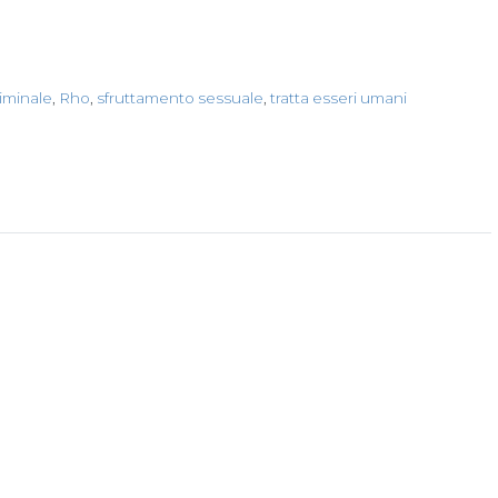
iminale
,
Rho
,
sfruttamento sessuale
,
tratta esseri umani