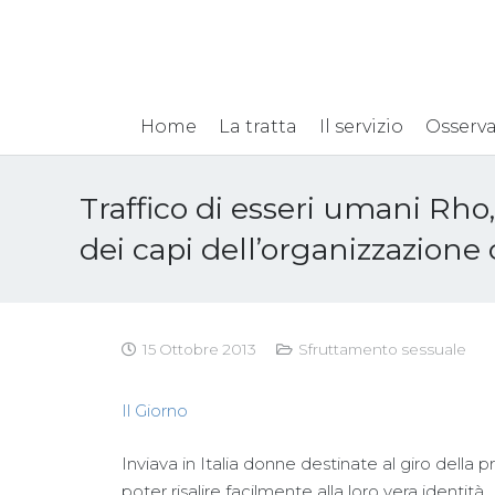
Home
La tratta
Il servizio
Osserva
Traffico di esseri umani Rho
dei capi dell’organizzazione
15 Ottobre 2013
Sfruttamento sessuale
Il Giorno
Inviava in Italia donne destinate al giro della
poter risalire facilmente alla loro vera identità