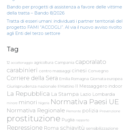
Bando per progetti di assistenza a favore delle vittime
della tratta – Bando 8/2026
Tratta di esseri umani: individuati i partner territoriali del
progetto FAMI “ACCOGLI”. Al via il nuovo avviso rivolto
agli Enti del terzo settore
Tag
caporalato
Campania
12
agricoltura
accattonaggio
carabinieri
cinesi
centro massaggi
Convegno
Corriere della Sera
Emilia Romagna
Giornata europea
Il Messaggero
indoor
Giurisprudenza nazionale
Il Mattino
La Repubblica
La Stampa
Lazio
Lombardia
Normativa Paesi UE
minori
Nigeria
minore
Normativa Regionale
polizia
Piemonte
Prevenzione
prostituzione
Puglia
rapporto
Repressione
schiavitù
Roma
sensibilizzazione