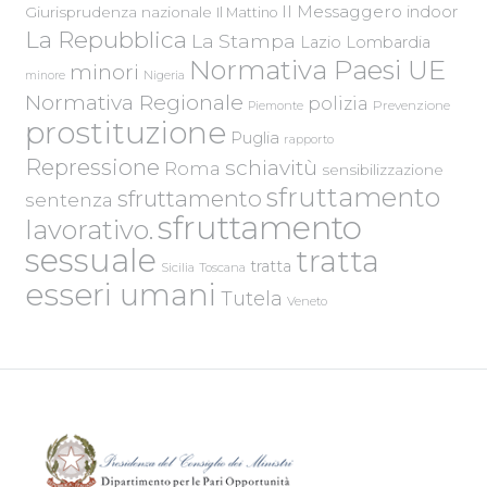
Il Messaggero
indoor
Giurisprudenza nazionale
Il Mattino
La Repubblica
La Stampa
Lazio
Lombardia
Normativa Paesi UE
minori
Nigeria
minore
Normativa Regionale
polizia
Piemonte
Prevenzione
prostituzione
Puglia
rapporto
Repressione
schiavitù
Roma
sensibilizzazione
sfruttamento
sfruttamento
sentenza
sfruttamento
lavorativo.
sessuale
tratta
tratta
Sicilia
Toscana
esseri umani
Tutela
Veneto