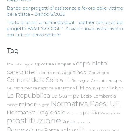
Bando per progetti di assistenza a favore delle vittime
della tratta – Bando 8/2026
Tratta di esseri umani: individuati i partner territoriali del
progetto FAMI “ACCOGLI”. Al via il nuovo avviso rivolto
agli Enti del terzo settore
Tag
caporalato
Campania
12
agricoltura
accattonaggio
carabinieri
cinesi
centro massaggi
Convegno
Corriere della Sera
Emilia Romagna
Giornata europea
Il Messaggero
indoor
Giurisprudenza nazionale
Il Mattino
La Repubblica
La Stampa
Lazio
Lombardia
Normativa Paesi UE
minori
Nigeria
minore
Normativa Regionale
polizia
Piemonte
Prevenzione
prostituzione
Puglia
rapporto
Repressione
schiavitù
Roma
sensibilizzazione