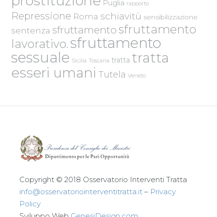
prostituzione
Puglia
rapporto
Repressione
schiavitù
Roma
sensibilizzazione
sfruttamento
sfruttamento
sentenza
sfruttamento
lavorativo.
sessuale
tratta
tratta
Sicilia
Toscana
esseri umani
Tutela
Veneto
Copyright © 2018 Osservatorio Interventi Tratta
info@osservatoriointerventitratta.it
–
Privacy
Policy
Sviluppo Web
GenesiDesign.com