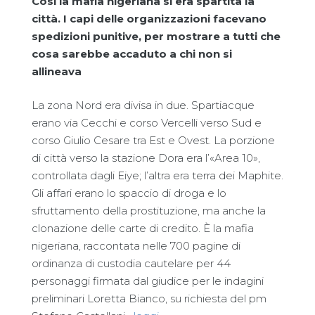
Così la mafia nigeriana si era spartita la
città. I capi delle organizzazioni facevano
spedizioni punitive, per mostrare a tutti che
cosa sarebbe accaduto a chi non si
allineava
La zona Nord era divisa in due. Spartiacque
erano via Cecchi e corso Vercelli verso Sud e
corso Giulio Cesare tra Est e Ovest. La porzione
di città verso la stazione Dora era l’«Area 10»,
controllata dagli Eiye; l’altra era terra dei Maphite.
Gli affari erano lo spaccio di droga e lo
sfruttamento della prostituzione, ma anche la
clonazione delle carte di credito. È la mafia
nigeriana, raccontata nelle 700 pagine di
ordinanza di custodia cautelare per 44
personaggi firmata dal giudice per le indagini
preliminari Loretta Bianco, su richiesta del pm