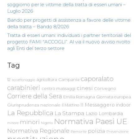
soggiorno per le vittime della tratta di esseri umani –
Luglio 2026
Bando per progetti di assistenza a favore delle vittime
della tratta – Bando 8/2026
Tratta di esseri umani: individuati i partner territoriali del
progetto FAMI “ACCOGLI”. Al via il nuovo avviso rivolto
agli Enti del terzo settore
Tag
caporalato
Campania
12
agricoltura
accattonaggio
carabinieri
cinesi
centro massaggi
Convegno
Corriere della Sera
Emilia Romagna
Giornata europea
Il Messaggero
indoor
Giurisprudenza nazionale
Il Mattino
La Repubblica
La Stampa
Lazio
Lombardia
Normativa Paesi UE
minori
Nigeria
minore
Normativa Regionale
polizia
Piemonte
Prevenzione