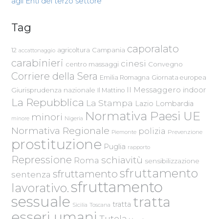
agli Enti del terzo settore
Tag
caporalato
Campania
12
agricoltura
accattonaggio
carabinieri
cinesi
centro massaggi
Convegno
Corriere della Sera
Emilia Romagna
Giornata europea
Il Messaggero
indoor
Giurisprudenza nazionale
Il Mattino
La Repubblica
La Stampa
Lazio
Lombardia
Normativa Paesi UE
minori
Nigeria
minore
Normativa Regionale
polizia
Piemonte
Prevenzione
prostituzione
Puglia
rapporto
Repressione
schiavitù
Roma
sensibilizzazione
sfruttamento
sfruttamento
sentenza
sfruttamento
lavorativo.
sessuale
tratta
tratta
Sicilia
Toscana
esseri umani
Tutela