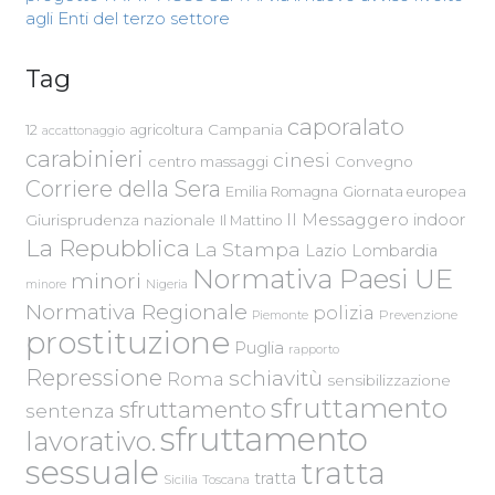
agli Enti del terzo settore
Tag
caporalato
Campania
12
agricoltura
accattonaggio
carabinieri
cinesi
centro massaggi
Convegno
Corriere della Sera
Emilia Romagna
Giornata europea
Il Messaggero
indoor
Giurisprudenza nazionale
Il Mattino
La Repubblica
La Stampa
Lazio
Lombardia
Normativa Paesi UE
minori
Nigeria
minore
Normativa Regionale
polizia
Piemonte
Prevenzione
prostituzione
Puglia
rapporto
Repressione
schiavitù
Roma
sensibilizzazione
sfruttamento
sfruttamento
sentenza
sfruttamento
lavorativo.
sessuale
tratta
tratta
Sicilia
Toscana