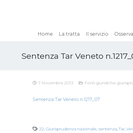
Home
La tratta
Il servizio
Osserva
Sentenza Tar Veneto n.1217_
7 Novembre 2013
Fonti giuridiche giurisp
Sentenza Tar Veneto n.1217_07
22
,
Giurisprudenza nazionale
,
sentenza
,
Tar
,
Ve