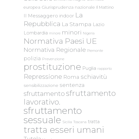
Giurisprudenza nazionale
europea
Il Mattino
La
Il Messaggero
indoor
Repubblica
La Stampa
Lazio
minori
Lombardia
Nigeria
minore
Normativa Paesi UE
Normativa Regionale
Piemonte
polizia
Prevenzione
prostituzione
Puglia
rapporto
Repressione
schiavitù
Roma
sentenza
sensibilizzazione
sfruttamento
sfruttamento
lavorativo.
sfruttamento
sessuale
tratta
Sicilia
Toscana
tratta esseri umani
Tutela