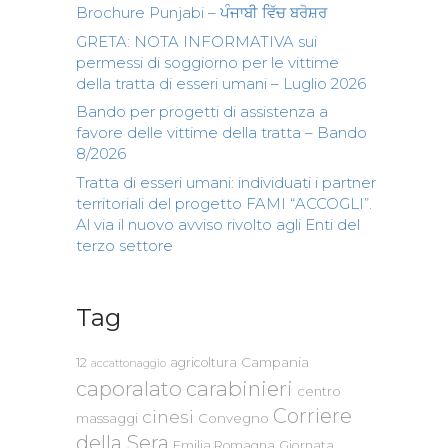
Brochure Punjabi – ਪੰਜਾਬੀ ਵਿੱਚ ਬਰੋਸ਼ਰ
GRETA: NOTA INFORMATIVA sui
permessi di soggiorno per le vittime
della tratta di esseri umani – Luglio 2026
Bando per progetti di assistenza a
favore delle vittime della tratta – Bando
8/2026
Tratta di esseri umani: individuati i partner
territoriali del progetto FAMI “ACCOGLI”.
Al via il nuovo avviso rivolto agli Enti del
terzo settore
Tag
Campania
12
agricoltura
accattonaggio
caporalato
carabinieri
centro
Corriere
cinesi
massaggi
Convegno
della Sera
Emilia Romagna
Giornata