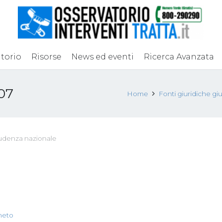
torio
Risorse
News ed eventi
Ricerca Avanzata
07
Home
Fonti giuridiche g
rudenza nazionale
neto