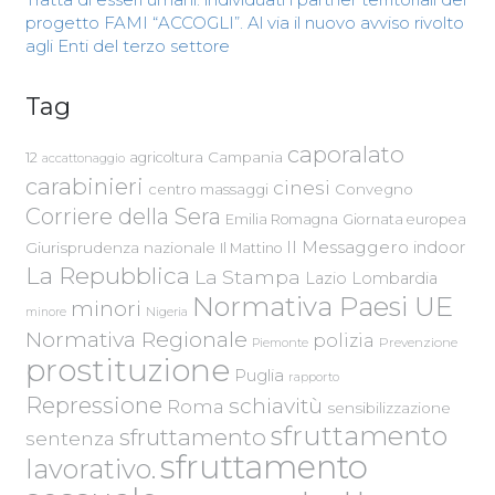
progetto FAMI “ACCOGLI”. Al via il nuovo avviso rivolto
agli Enti del terzo settore
Tag
caporalato
Campania
12
agricoltura
accattonaggio
carabinieri
cinesi
centro massaggi
Convegno
Corriere della Sera
Emilia Romagna
Giornata europea
Il Messaggero
indoor
Giurisprudenza nazionale
Il Mattino
La Repubblica
La Stampa
Lazio
Lombardia
Normativa Paesi UE
minori
Nigeria
minore
Normativa Regionale
polizia
Piemonte
Prevenzione
prostituzione
Puglia
rapporto
Repressione
schiavitù
Roma
sensibilizzazione
sfruttamento
sfruttamento
sentenza
sfruttamento
lavorativo.