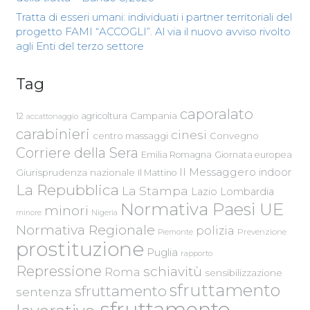
Tratta di esseri umani: individuati i partner territoriali del
progetto FAMI “ACCOGLI”. Al via il nuovo avviso rivolto
agli Enti del terzo settore
Tag
caporalato
Campania
12
agricoltura
accattonaggio
carabinieri
cinesi
centro massaggi
Convegno
Corriere della Sera
Emilia Romagna
Giornata europea
Il Messaggero
indoor
Giurisprudenza nazionale
Il Mattino
La Repubblica
La Stampa
Lazio
Lombardia
Normativa Paesi UE
minori
Nigeria
minore
Normativa Regionale
polizia
Piemonte
Prevenzione
prostituzione
Puglia
rapporto
Repressione
schiavitù
Roma
sensibilizzazione
sfruttamento
sfruttamento
sentenza
sfruttamento