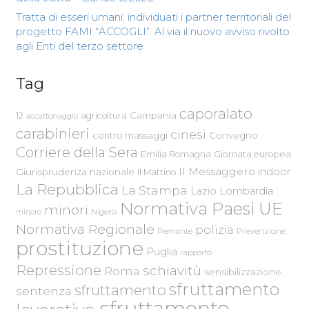
Tratta di esseri umani: individuati i partner territoriali del
progetto FAMI “ACCOGLI”. Al via il nuovo avviso rivolto
agli Enti del terzo settore
Tag
caporalato
Campania
12
agricoltura
accattonaggio
carabinieri
cinesi
centro massaggi
Convegno
Corriere della Sera
Emilia Romagna
Giornata europea
Il Messaggero
indoor
Giurisprudenza nazionale
Il Mattino
La Repubblica
La Stampa
Lazio
Lombardia
Normativa Paesi UE
minori
Nigeria
minore
Normativa Regionale
polizia
Piemonte
Prevenzione
prostituzione
Puglia
rapporto
Repressione
schiavitù
Roma
sensibilizzazione
sfruttamento
sfruttamento
sentenza
sfruttamento