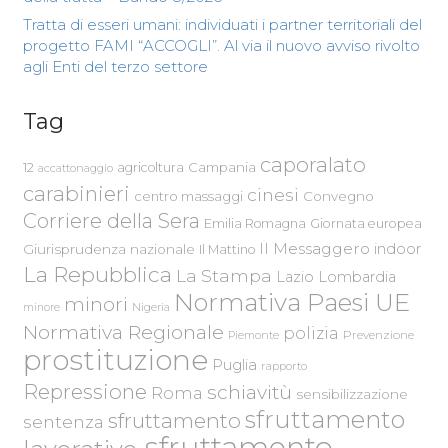
Tratta di esseri umani: individuati i partner territoriali del
progetto FAMI “ACCOGLI”. Al via il nuovo avviso rivolto
agli Enti del terzo settore
Tag
caporalato
Campania
12
agricoltura
accattonaggio
carabinieri
cinesi
centro massaggi
Convegno
Corriere della Sera
Emilia Romagna
Giornata europea
Il Messaggero
indoor
Giurisprudenza nazionale
Il Mattino
La Repubblica
La Stampa
Lazio
Lombardia
Normativa Paesi UE
minori
Nigeria
minore
Normativa Regionale
polizia
Piemonte
Prevenzione
prostituzione
Puglia
rapporto
Repressione
schiavitù
Roma
sensibilizzazione
sfruttamento
sfruttamento
sentenza
sfruttamento