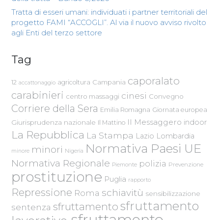
Tratta di esseri umani: individuati i partner territoriali del
progetto FAMI “ACCOGLI”. Al via il nuovo avviso rivolto
agli Enti del terzo settore
Tag
caporalato
Campania
12
agricoltura
accattonaggio
carabinieri
cinesi
centro massaggi
Convegno
Corriere della Sera
Emilia Romagna
Giornata europea
Il Messaggero
indoor
Giurisprudenza nazionale
Il Mattino
La Repubblica
La Stampa
Lazio
Lombardia
Normativa Paesi UE
minori
Nigeria
minore
Normativa Regionale
polizia
Piemonte
Prevenzione
prostituzione
Puglia
rapporto
Repressione
schiavitù
Roma
sensibilizzazione
sfruttamento
sfruttamento
sentenza
sfruttamento