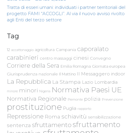
Tratta di esseri umani: individuati i partner territoriali del
progetto FAMI “ACCOGLI”. Al via il nuovo avviso rivolto
agli Enti del terzo settore
Tag
caporalato
Campania
12
agricoltura
accattonaggio
carabinieri
cinesi
centro massaggi
Convegno
Corriere della Sera
Emilia Romagna
Giornata europea
Il Messaggero
indoor
Giurisprudenza nazionale
Il Mattino
La Repubblica
La Stampa
Lazio
Lombardia
Normativa Paesi UE
minori
Nigeria
minore
Normativa Regionale
polizia
Piemonte
Prevenzione
prostituzione
Puglia
rapporto
Repressione
schiavitù
Roma
sensibilizzazione
sfruttamento
sfruttamento
sentenza
sfruttamento