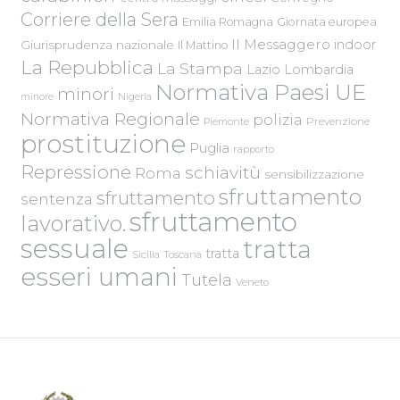
Corriere della Sera
Emilia Romagna
Giornata europea
Il Messaggero
indoor
Giurisprudenza nazionale
Il Mattino
La Repubblica
La Stampa
Lazio
Lombardia
Normativa Paesi UE
minori
Nigeria
minore
Normativa Regionale
polizia
Piemonte
Prevenzione
prostituzione
Puglia
rapporto
Repressione
schiavitù
Roma
sensibilizzazione
sfruttamento
sfruttamento
sentenza
sfruttamento
lavorativo.
sessuale
tratta
tratta
Sicilia
Toscana
esseri umani
Tutela
Veneto