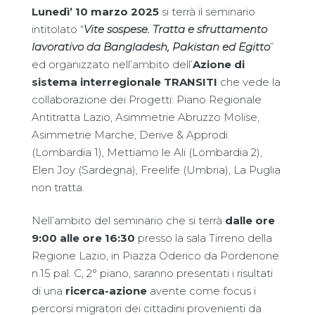
Lunedì’ 10 marzo 2025
si terrà il seminario
intitolato “
Vite sospese. Tratta e sfruttamento
lavorativo da Bangladesh, Pakistan ed Egitto
”
ed organizzato nell’ambito dell’
Azione di
sistema interregionale TRANSITI
che vede la
collaborazione dei Progetti: Piano Regionale
Antitratta Lazio, Asimmetrie Abruzzo Molise,
Asimmetrie Marche, Derive & Approdi
(Lombardia 1), Mettiamo le Ali (Lombardia 2),
Elen Joy (Sardegna), Freelife (Umbria), La Puglia
non tratta.
Nell’ambito del seminario che si terrà
dalle ore
9:00 alle ore 16:30
presso la sala Tirreno della
Regione Lazio, in Piazza Oderico da Pordenone
n.15 pal. C, 2° piano, saranno presentati i risultati
di una
ricerca-azione
avente come focus i
percorsi migratori dei cittadini provenienti da