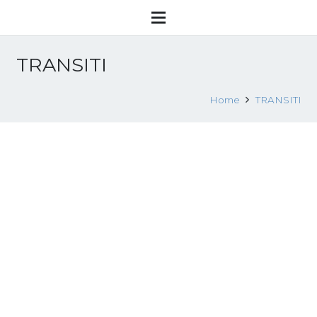
TRANSITI
Home
TRANSITI
Seminario “Vite sospese. Tratta e
sfruttamento lavorativo da
Bangladesh, Pakistan ed Egitto” –
Roma, 10 marzo 2025
27 Febbraio 2025
Convegni
,
News
,
Seminari formativi