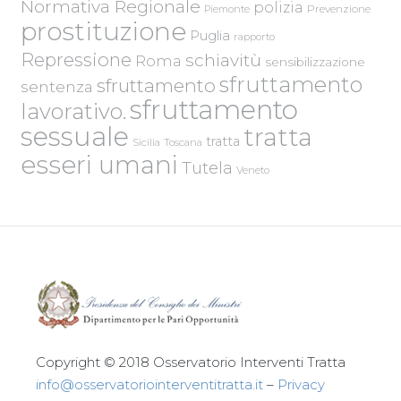
Normativa Regionale
polizia
Piemonte
Prevenzione
prostituzione
Puglia
rapporto
Repressione
schiavitù
Roma
sensibilizzazione
sfruttamento
sfruttamento
sentenza
sfruttamento
lavorativo.
sessuale
tratta
tratta
Sicilia
Toscana
esseri umani
Tutela
Veneto
Copyright © 2018 Osservatorio Interventi Tratta
info@osservatoriointerventitratta.it
–
Privacy